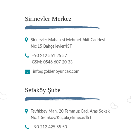
Şirinevler Merkez
Şirinevler Mahallesi Mehmet Akif Caddesi
No:15 Bahçelievler/İST
+90 212 551 25 57
GSM: 0546 607 20 33
info@goldenoyuncak.com
Sefaköy Şube
Tevfikbey Mah. 20 Temmuz Cad. Aras Sokak
No:1 Sefaköy/Küçükçekmece/İST
+90 212 425 55 50